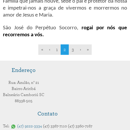
Família que jamais houve, sede o pai e protetor da nossa
e impetrai-nos a graça de vivermos e morrermos no
amor de Jesus e Maria.
São José do Perpétuo Socorro,
rogai por nós que
recorremos a vós.
«
‹
1
2
3
›
»
Endereço
Rua: Azulão,
n° 21
Bairro Ariribá
Balneário Camboriú
SC
88338-505
Contato
Tel:
47
9222-3334
47
3367-7110
47
3360-7167