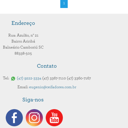
1
Endereço
Rua: Azulão,
n° 21
Bairro Ariribá
Balneário Camboriú
SC
88338-505
Contato
Tel:
47
9222-3334
47
3367-7110
47
3360-7167
Email:
eugenio@ceifadores.com.br
Siga-nos