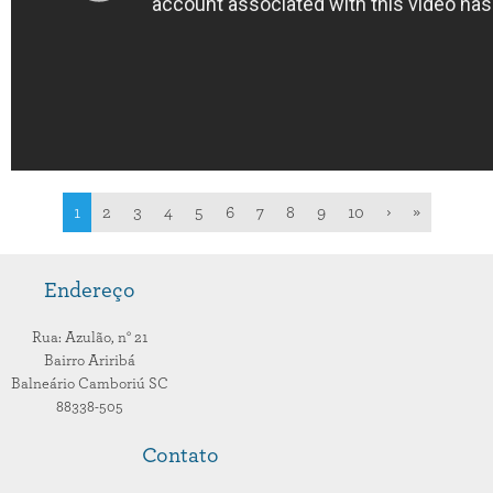
1
2
3
4
5
6
7
8
9
10
›
»
Endereço
Rua: Azulão,
n° 21
Bairro Ariribá
Balneário Camboriú
SC
88338-505
Contato