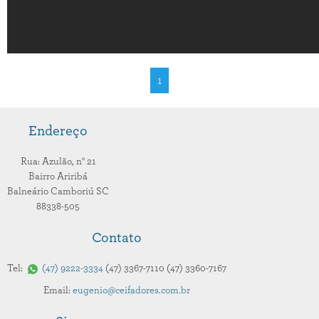
1
Endereço
Rua: Azulão,
n° 21
Bairro Ariribá
Balneário Camboriú
SC
88338-505
Contato
Tel:
47
9222-3334
47
3367-7110
47
3360-7167
Email:
eugenio@ceifadores.com.br