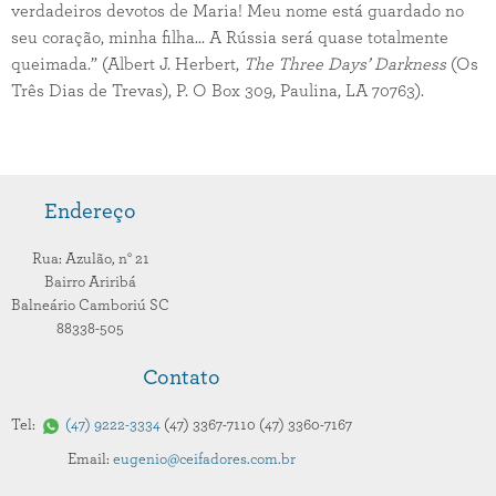
verdadeiros devotos de Maria! Meu nome está guardado no
seu coração, minha filha... A Rússia será quase totalmente
queimada.” (Albert J. Herbert,
The Three Days’ Darkness
(Os
Três Dias de Trevas), P. O Box 309, Paulina, LA 70763).
Endereço
Rua: Azulão,
n° 21
Bairro Ariribá
Balneário Camboriú
SC
88338-505
Contato
Tel:
47
9222-3334
47
3367-7110
47
3360-7167
Email:
eugenio@ceifadores.com.br