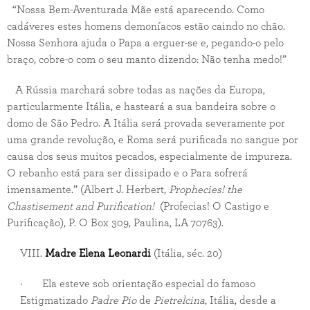
“Nossa Bem-Aventurada Mãe está aparecendo. Como
cadáveres estes homens demoníacos estão caindo no chão.
Nossa Senhora ajuda o Papa a erguer-se e, pegando-o pelo
braço, cobre-o com o seu manto dizendo: Não tenha medo!”
A Rússia marchará sobre todas as nações da Europa,
particularmente Itália, e hasteará a sua bandeira sobre o
domo de São Pedro. A Itália será provada severamente por
uma grande revolução, e Roma será purificada no sangue por
causa dos seus muitos pecados, especialmente de impureza.
O rebanho está para ser dissipado e o Para sofrerá
imensamente.” (Albert J. Herbert,
Prophecies! the
Chastisement and Purification!
(Profecias! O Castigo e
Purificação), P. O Box 309, Paulina, LA 70763).
VIII.
Madre Elena Leonardi
(Itália, séc. 20)
· Ela esteve sob orientação especial do famoso
Estigmatizado
Padre Pio
de
Pietrelcina
, Itália, desde a