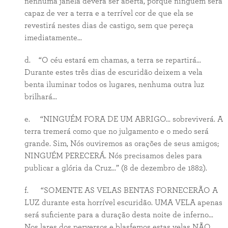
nenhuma janela deverá ser aberta, porque ninguém será
capaz de ver a terra e a terrível cor de que ela se
revestirá nestes dias de castigo, sem que pereça
imediatamente...
d. “O céu estará em chamas, a terra se repartirá...
Durante estes três dias de escuridão deixem a vela
benta iluminar todos os lugares, nenhuma outra luz
brilhará...
e. “NINGUÉM FORA DE UM ABRIGO... sobreviverá. A
terra tremerá como que no julgamento e o medo será
grande. Sim, Nós ouviremos as orações de seus amigos;
NINGUÉM PERECERÁ. Nós precisamos deles para
publicar a glória da Cruz...” (8 de dezembro de 1882).
f. “SOMENTE AS VELAS BENTAS FORNECERÃO A
LUZ durante esta horrível escuridão. UMA VELA apenas
será suficiente para a duração desta noite de inferno...
Nos lares dos perversos e blasfemos estas velas NÃO