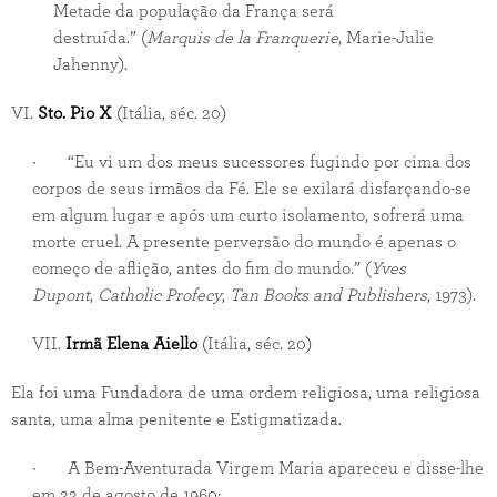
Metade da população da França será
destruída.” (
Marquis de la
Franquerie
, Marie-Julie
Jahenny).
VI.
Sto.
Pio X
(Itália, séc. 20)
· “Eu vi um dos meus sucessores fugindo por cima dos
corpos de seus irmãos da Fé. Ele se exilará disfarçando-se
em algum lugar e após um curto isolamento, sofrerá uma
morte cruel. A presente perversão do mundo é apenas o
começo de aflição, antes do fim do mundo.” (
Yves
Dupont
,
Catholic Profecy
,
Tan Books and
Publishers
, 1973).
VII.
Irmã Elena Aiello
(Itália, séc. 20)
Ela foi uma Fundadora de uma ordem religiosa, uma religiosa
santa, uma alma penitente e Estigmatizada.
· A Bem-Aventurada Virgem Maria apareceu e disse-lhe
em 22 de agosto de 1960: