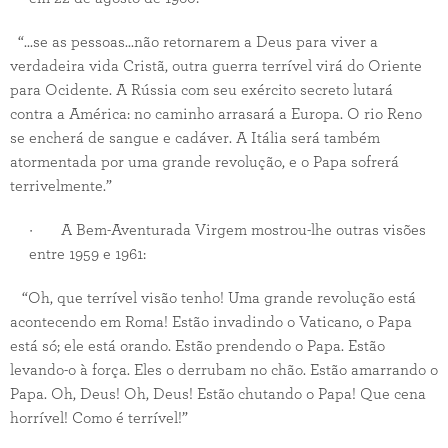
“...se as pessoas...não retornarem a Deus para viver a
verdadeira vida Cristã, outra guerra terrível virá do Oriente
para Ocidente. A Rússia com seu exército secreto lutará
contra a América: no caminho arrasará a Europa. O rio Reno
se encherá de sangue e cadáver. A Itália será também
atormentada por uma grande revolução, e o Papa sofrerá
terrivelmente.”
· A Bem-Aventurada Virgem mostrou-lhe outras visões
entre 1959 e 1961:
“Oh, que terrível visão tenho! Uma grande revolução está
acontecendo em Roma! Estão invadindo o Vaticano, o Papa
está só; ele está orando. Estão prendendo o Papa. Estão
levando-o à força. Eles o derrubam no chão. Estão amarrando o
Papa. Oh, Deus! Oh, Deus! Estão chutando o Papa! Que cena
horrível! Como é terrível!”