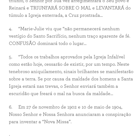
triunfo, o Senhor por Sua vez arregimentará o Seu povo e
Reinará e TRIUNFARÁ SOBRE O MAL e LEVANTARÁ do
túmulo a Igreja enterrada, a Cruz prostrada...
4. “Marie-Julie viu que “não permanecerá nenhum
vestígio do Santo Sacrifício, nenhum traço aparente de fé.
CONFUSÃO dominará todo o lugar...
5. “Todos os trabalhos aprovados pela Igreja Infalível
como estão hoje, cessarão de existir, por um tempo. Neste
tenebroso aniquilamento, sinais brilhantes se manifestarão
sobre a terra. Se por causa da maldade dos homens a Santa
Igreja estará nas trevas, o Senhor enviará também a
escuridão que freará o mal na busca da maldade...
6. Em 27 de novembro de 1902 e 10 de maio de 1904,
Nosso Senhor e Nossa Senhora anunciaram a conspiração
para inventar a “Nova Missa”.
·