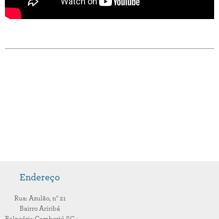
Endereço
Rua: Azulão,
n° 21
Bairro Ariribá