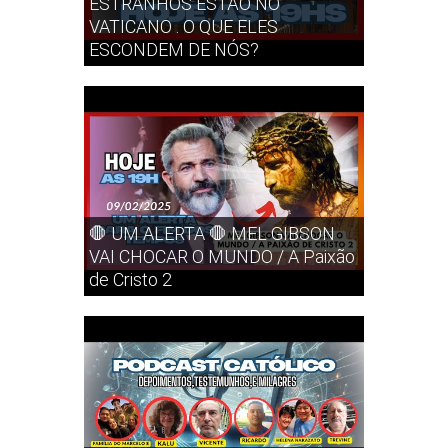
ESTRANHOS ESTÃO NO
VATICANO . O QUE ELES
ESCONDEM DE NÓS?
🛑 UM ALERTA 🛑 MEL GIBSON
VAI CHOCAR O MUNDO / A Paixão
de Cristo 2