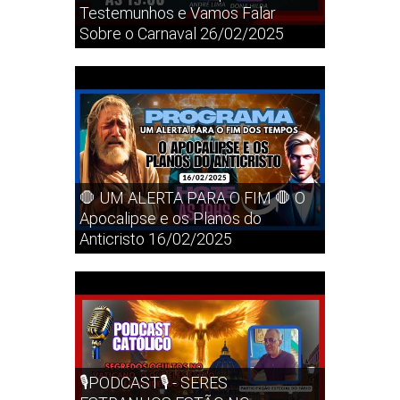
Testemunhos e Vamos Falar
Sobre o Carnaval 26/02/2025
🛑 UM ALERTA PARA O FIM 🛑 O
Apocalipse e os Planos do
Anticristo 16/02/2025
🎙️PODCAST🎙️ - SERES