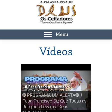
Menu
Vídeos
🛑PROGRAMA UM ALERTA🛑 !
Papa Francisco Diz Que Todas as
Religiões Levam a Deus