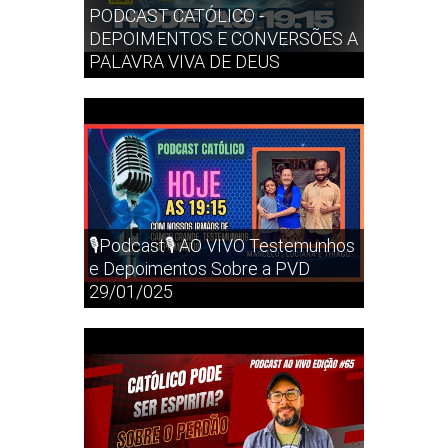
PODCAST CATÓLICO -
DEPOIMENTOS E CONVERSÕES A
PALAVRA VIVA DE DEUS
🎙️Podcast🎙️ AO VIVO Testemunhos
e Depoimentos Sobre a PVD
29/01/025