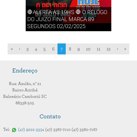
🛑ALERTA AS 19HS 🛑 O RELÓGO
DO JUIZO FINAL MARCA 89
SEGUNDOS 02/02/2025
«
‹
3
4
5
6
7
8
9
10
11
12
›
»
Endereço
Rua: Azulão,
n° 21
Bairro Ariribá
Balneário Camboriú
SC
88338-505
Contato
Tel:
47
9222-3334
47
3367-7110
47
3360-7167