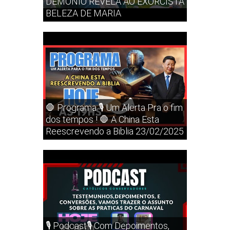
DEMONIO REVELA AO EXORCISTA
BELEZA DE MARIA
🛑 Programa 🎙️ Um Alerta Pra o fim
dos tempos ! 🛑 A China Esta
Reescrevendo a Biblia 23/02/2025
🎙️ Podcast🎙️ Com Depoimentos,