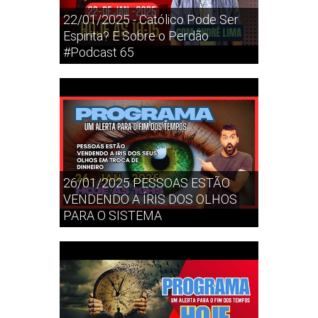
22/01/2025 - Católico Pode Ser
Espirita? E Sobre o Perdão
#Podcast 65
26/01/2025 PESSOAS ESTÃO
VENDENDO A ÍRIS DOS OLHOS
PARA O SISTEMA