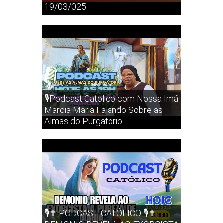
19/03/025
🎙️Podcast Católico com Nossa Imã
Marcia Maria Falando Sobre as
Almas do Purgatorio
🎙️✝️ PODCAST CATÓLICO 🎙️✝️