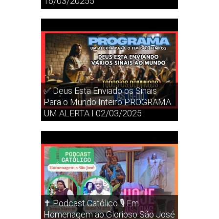
16/03/20255
✅ Deus Esta Enviado os Sinais
Para o Mundo Inteiro PROGRAMA
UM ALERTA I 02/03/2025
✝️ Podcast Católico 🎙️ Em
Homenagem ao Glorioso São José